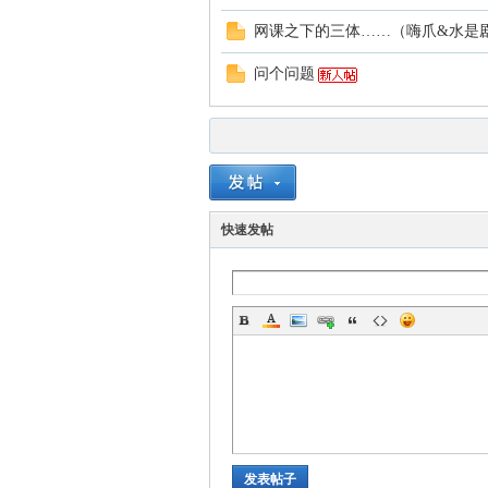
网课之下的三体……（嗨爪&水是
w
问个问题
快速发帖
w
发表帖子