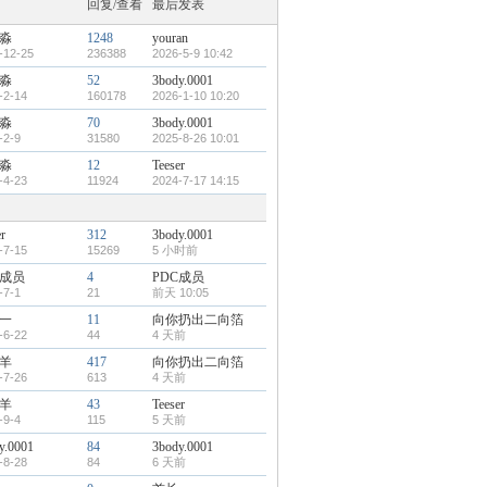
回复/查看
最后发表
淼
1248
youran
-12-25
236388
2026-5-9 10:42
淼
52
3body.0001
-2-14
160178
2026-1-10 10:20
淼
70
3body.0001
-2-9
31580
2025-8-26 10:01
淼
12
Teeser
-4-23
11924
2024-7-17 14:15
r
312
3body.0001
-7-15
15269
5 小时前
C成员
4
PDC成员
-7-1
21
前天 10:05
一
11
向你扔出二向箔
-6-22
44
4 天前
羊
417
向你扔出二向箔
-7-26
613
4 天前
羊
43
Teeser
-9-4
115
5 天前
y.0001
84
3body.0001
-8-28
84
6 天前