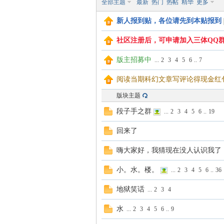
全部主题
最新
热门
热帖
精华
更多
新人报到贴，各位请先到本贴报到
社区注册后，可申请加入三体QQ群 
版主招募中
...
2
3
4
5
6
..
7
体
阅读当期科幻文章写评论得现金红包小
版块主题
段子手之群
...
2
3
4
5
6
..
19
回来了
嗨大家好，我猜现在没人认识我了
小。水。楼。
...
2
3
4
5
6
..
36
网
地狱笑话
...
2
3
4
水
...
2
3
4
5
6
..
9