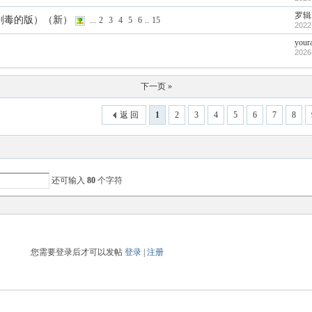
罗辑H
剧毒的版）（新）
...
2
3
4
5
6
..
15
2022
your
2026
下一页 »
返 回
1
2
3
4
5
6
7
8
还可输入
80
个字符
您需要登录后才可以发帖
登录
|
注册