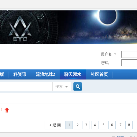
用户名
密码
版
科资讯
流浪地球2
聊天灌水
社区首页
搜索
搜
:
1
索
返 回
1
2
3
4
5
6
7
8