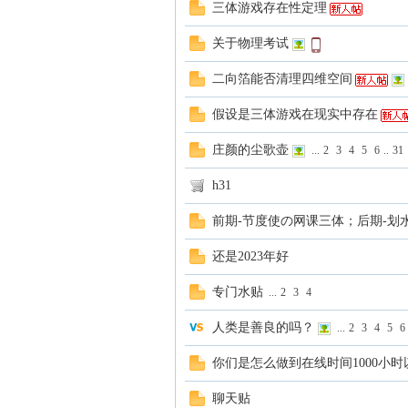
三体游戏存在性定理
关于物理考试
二向箔能否清理四维空间
站
假设是三体游戏在现实中存在
庄颜的尘歌壶
...
2
3
4
5
6
..
31
h31
前期-节度使の网课三体；后期-划
还是2023年好
：
专门水贴
...
2
3
4
人类是善良的吗？
...
2
3
4
5
6
你们是怎么做到在线时间1000小
聊天贴